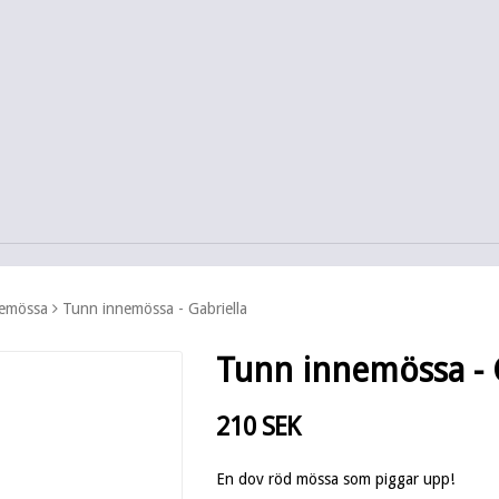
nemössa
Tunn innemössa - Gabriella
Tunn innemössa - 
210 SEK
En dov röd mössa som piggar upp!