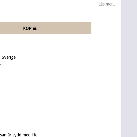
Läs mer...
KÖP
 Sverige
a
an är sydd med lite 