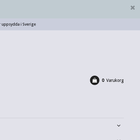
 uppsydda i Sverige
0
Varukorg