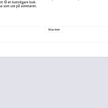
att få en kvinnligare look. 

ma som ute på sommaren.

.

Visa mer
gn

r KAgarp Design.
