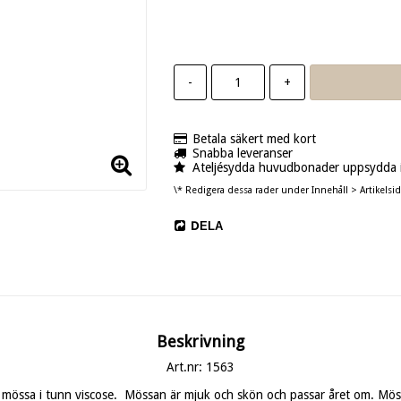
-
+
Betala säkert med kort
Snabba leveranser
Ateljésydda huvudbonader uppsydda i
\* Redigera dessa rader under Innehåll > Artikelsid
DELA
Beskrivning
Art.nr: 1563
 mössa i tunn viscose.  Mössan är mjuk och skön och passar året om. Möss