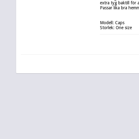
extra tyg baktill för 
Passar lika bra hem
Modell: Caps

Storlek: One size

Tvättråd: 30° fintvätt
Design: KAgarp Desi
Uppsydd i Sverige fö