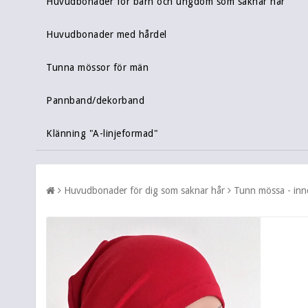
Huvudbonader för barn och ungdom som saknar hår
Huvudbonader med hårdel
Tunna mössor för män
Pannband/dekorband
Klänning "A-linjeformad"
Huvudbonader för dig som saknar hår
Tunn mössa - in