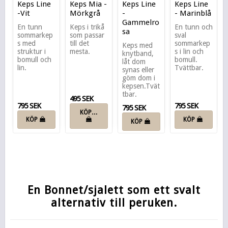
Keps Line
Keps Mia -
Keps Line
Keps Line
-Vit
Mörkgrå
-
- Marinblå
Gammelro
En tunn
Keps i trikå
En tunn och
sa
sommarkep
som passar
sval
s med
till det
sommarkep
Keps med
struktur i
mesta.
s i lin och
knytband,
bomull och
bomull.
låt dom
lin.
Tvättbar.
synas eller
göm dom i
kepsen.Tvät
tbar.
495 SEK
795 SEK
795 SEK
795 SEK
KÖP…
KÖP
KÖP
KÖP
En Bonnet/sjalett som ett svalt
alternativ till peruken.