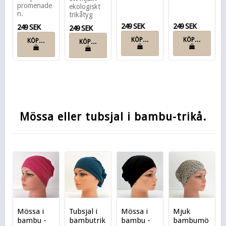
promenade
ekologiskt
n.
trikåtyg
249 SEK
249 SEK
249 SEK
249 SEK
KÖP…
KÖP…
KÖP…
KÖP…
Mössa eller tubsjal i bambu-trikå.
Mössa i
Tubsjal i
Mössa i
Mjuk
bambu -
bambutrik
bambu -
bambumö