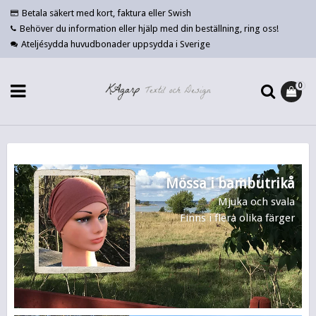
Betala säkert med kort, faktura eller Swish
Behöver du information eller hjälp med din beställning, ring oss!
Ateljésydda huvudbonader uppsydda i Sverige
0
Mössa i bambutrikå
Mjuka och svala
Finns i flera olika färger