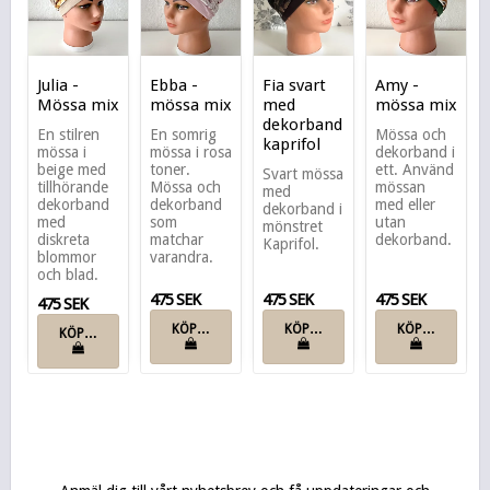
Julia -
Ebba -
Fia svart
Amy -
Mössa mix
mössa mix
med
mössa mix
dekorband
En stilren
En somrig
Mössa och
kaprifol
mössa i
mössa i rosa
dekorband i
beige med
toner.
ett. Använd
Svart mössa
tillhörande
Mössa och
mössan
med
dekorband
dekorband
med eller
dekorband i
med
som
utan
mönstret
diskreta
matchar
dekorband.
Kaprifol.
blommor
varandra.
och blad.
475 SEK
475 SEK
475 SEK
475 SEK
KÖP…
KÖP…
KÖP…
KÖP…