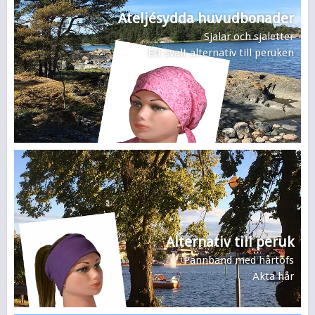
Ateljésydda huvudbonader
Sjalar och sjaletter
Ett svalt alternativ till peruken
Alternativ till peruk
Pannband med hårtofs
Äkta hår