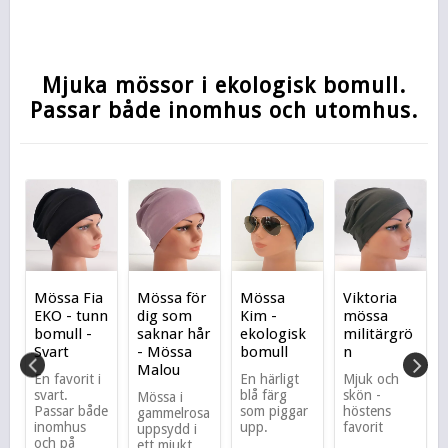
Mjuka mössor i ekologisk bomull.
Passar både inomhus och utomhus.
Mössa Fia
Mössa för
Mössa
Viktoria
EKO - tunn
dig som
Kim -
mössa
bomull -
saknar hår
ekologisk
militärgrö
Svart
- Mössa
bomull
n
Malou
En favorit i
En härligt
Mjuk och
y
svart.
blå färg
skön -
Mössa i
Passar både
som piggar
höstens
gammelrosa
inomhus
upp.
favorit
uppsydd i
6
och på
ett mjukt