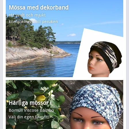
Mössa med dekorband
ett svalt och mjukt
komplement till peruken
Härliga mössor i
Bomull Viscose Bambu
Välj din egen favorit!