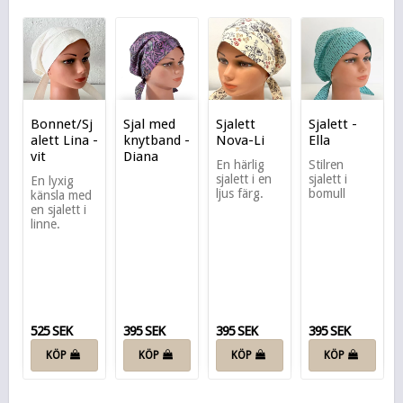
Bonnet/Sj
Sjal med
Sjalett
Sjalett -
alett Lina -
knytband -
Nova-Li
Ella
vit
Diana
En härlig
Stilren
sjalett i en
sjalett i
En lyxig
ljus färg.
bomull
känsla med
en sjalett i
linne.
525 SEK
395 SEK
395 SEK
395 SEK
KÖP
KÖP
KÖP
KÖP