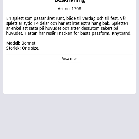
Art.nr: 1708
En sjalett som passar året runt, både till vardag och till fest. Vår 
sjalett är sydd i 4 delar och har ett litet extra häng bak. Sjaletten 
är enkel att sätta på huvudet och sitter dessutom säkert på 
huvudet. Hättan har resår i nacken för bästa passform. Knytband.

Modell: Bonnet

Storlek: One size.

Material: 100% Bomull

Tvättråd: 40° fintvätt

Visa mer
Design: KAgarp Design

Uppsydd i Sverige för KAgarp Design.