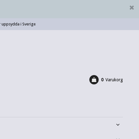
 uppsydda i Sverige
0
Varukorg