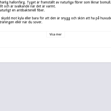
härlig hallonfärg. Tyget är framställt av naturliga fibrer som liknar bomull.
lt och är svalkande när det är varmt.

urligt en antibakteriell fiber.

kydd mot kyla eller bara för att den är snygg och skön att ha på huvude
äningen eller när du sover.

r i början på April.

Visa mer
trikå 5% elastan. Ökotex.

.

gn

ör KAgarp Design.