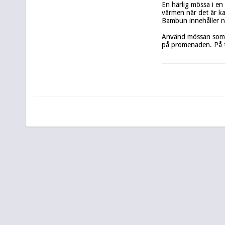
En härlig mössa i en 
värmen när det är kal
Bambun innehåller nat
Använd mössan som s
på promenaden. På tr
Tillfälligt slut. I lage
Modell: Sport

Storlek: One Size

Material: 95% Bambu
Tvättråd: 30° fintvätt
Design: KAgarp Desi
Uppsydd i Sverige f