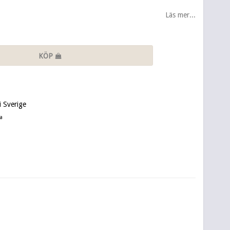
Läs mer...
KÖP
 Sverige
a