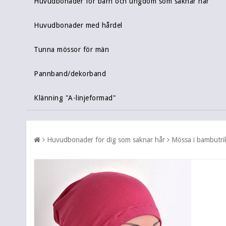
Huvudbonader för barn och ungdom som saknar hår
Huvudbonader med hårdel
Tunna mössor för män
Pannband/dekorband
Klänning "A-linjeformad"
Huvudbonader för dig som saknar hår
Mössa i bambutri