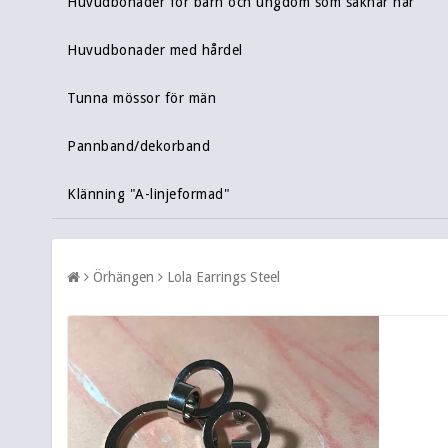
Huvudbonader för barn och ungdom som saknar hår
Huvudbonader med hårdel
Tunna mössor för män
Pannband/dekorband
Klänning "A-linjeformad"
Örhängen
Lola Earrings Steel