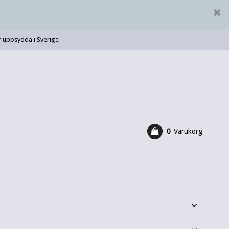
 uppsydda i Sverige
0
Varukorg